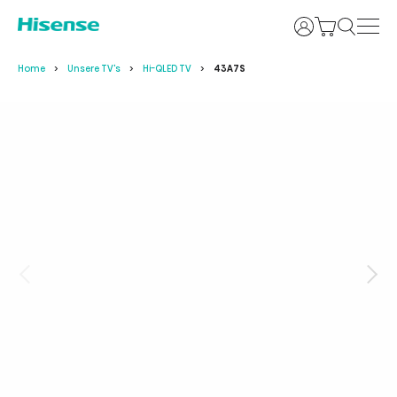
Login
Home
Unsere TV's
Hi-QLED TV
43A7S