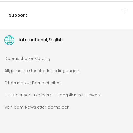
Unternehmen
Nachrichten und Blog
Karriere
Impressum
Sponsoring
Kontakt
Support
Händlersuche
Garantieverlängerung
Gewährleistung
Ersatzteilbestellung
Recht auf Reparatur
Geräte-Retter-Prämie
Wo finde ich meine Seriennummer?
Stornierung von Online-Bestellungen
Bedienungsanleitungen
International, English
Datenschutzerklärung
Allgemeine Geschäftsbedingungen
Erklärung zur Barrierefreiheit
EU-Datenschutzgesetz – Compliance-Hinweis
Von dem Newsletter abmelden