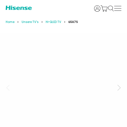
Login
Home
Unsere TV's
Hi-QLED TV
65A7S