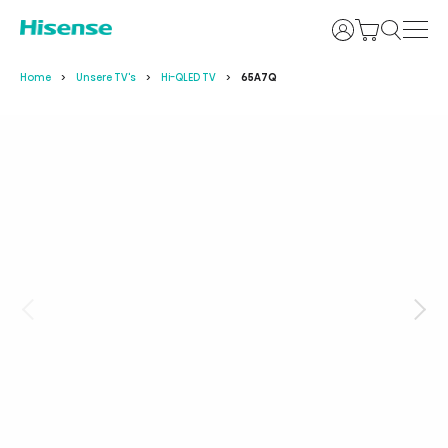
Login
Home
Unsere TV's
Hi-QLED TV
65A7Q