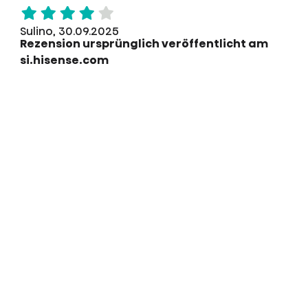
Sulino, 30.09.2025
Rezension ursprünglich veröffentlicht am
si.hisense.com
Meine Lieblings-App ist YouTube. Die Funktion,
die ich am häufigsten nutze, ist die
Fernbedienung über das Telefon – die App.
Powered by