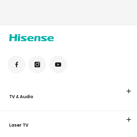
TV & Audio
Unsere TV's
Soundbars
Tragbare Lautsprecher
TV FAQs
Laser TV