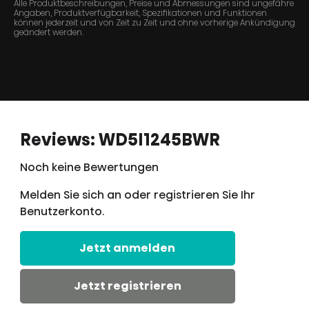
Alle Produktbeschreibungen, Preise und Abmessungen sind ungefähre
Angaben, Produktverfügbarkeit, Spezifikationen und Funktionen
können jederzeit und von Zeit zu Zeit und ohne vorherige Ankündigung
geändert werden.
Reviews: WD5I1245BWR
Noch keine Bewertungen
Melden Sie sich an oder registrieren Sie Ihr
Benutzerkonto.
Jetzt anmelden
Jetzt registrieren