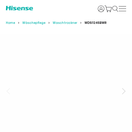
Login
Home
Wäschepflege
Waschtrockner
WD5I1245BWR