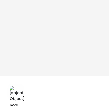
Video ist nicht verfügbar
Um dieses Video zu sehen, müssen Sie Funktionale Cookies akzeptieren. Um
dies zu tun, können Sie auf dieses Banner klicken und die Einstellung ändern,
indem Sie die Funktionale Cookies akzeptieren.