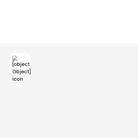
Video ist nicht verfügbar
Um dieses Video zu sehen, müssen Sie Funktionale Cookies akzeptieren. Um
dies zu tun, können Sie auf dieses Banner klicken und die Einstellung ändern,
indem Sie die Funktionale Cookies akzeptieren.