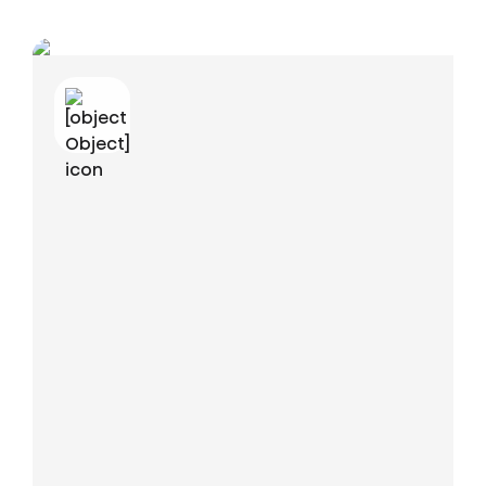
Um dieses Video zu sehen, müssen Sie Funktionale Cookies akzeptieren. Um
dies zu tun, können Sie auf dieses Banner klicken und die Einstellung ändern,
indem Sie die Funktionale Cookies akzeptieren.