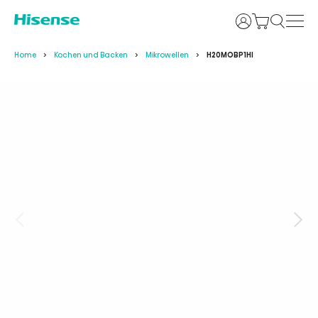
Login
Home
Kochen und Backen
Mikrowellen
H20MOBP1HI