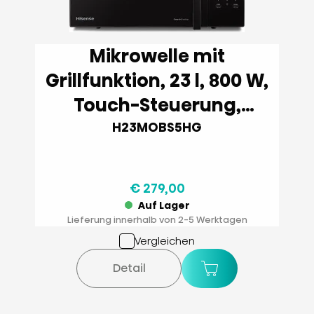
Mikrowelle mit
Grillfunktion, 23 l, 800 W,
Touch-Steuerung,
Schwarz
H23MOBS5HG
€ 279,00
Auf Lager
Lieferung innerhalb von 2-5 Werktagen
Vergleichen
Detail