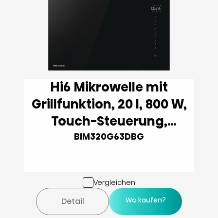
Hi6 Mikrowelle mit
Grillfunktion, 20 l, 800 W,
Touch-Steuerung,
Schwarz
BIM320G63DBG
Vergleichen
Wo kaufen?
Detail