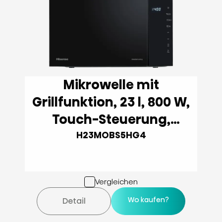
Mikrowelle mit
Grillfunktion, 23 l, 800 W,
Touch-Steuerung,
Schwarz
H23MOBS5HG4
Vergleichen
Wo kaufen?
Detail